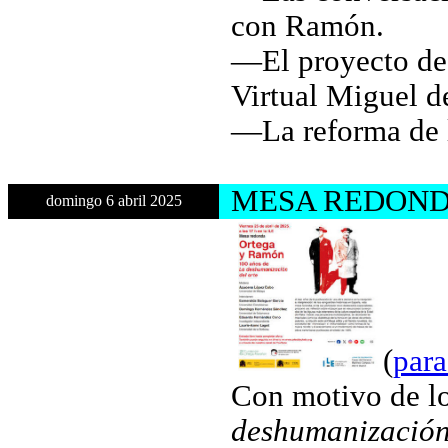
con Ramón.
—El proyecto de 
Virtual Miguel d
—La reforma de l
M
ESA REDOND
domingo 6 abril 2025
(
para
Con motivo de lo
deshumanización 