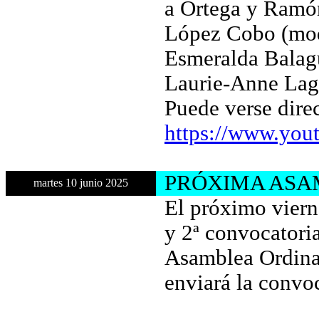
a Ortega y Ramón
López Cobo (mod
Esmeralda Balag
Laurie-Anne Lag
Puede verse dire
https://www.yo
PRÓXIMA ASAM
martes 10 junio 2025
El próximo viern
y 2ª convocatoria
Asamblea Ordinar
enviará la convoc