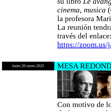
su libro
Le avang
cinema, musica
(
la profesora Mar
La reunión tendrá
través del enlace
https://zoom.us
MESA REDOND
lunes 20 enero 2025
Con motivo de lo