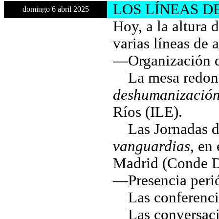
LOS LÍNEAS D
domingo 6 abril 2025
Hoy, a la altura 
varias líneas de 
—Organización d
—
La mesa redond
deshumanización
Ríos (ILE).
—
Las Jornadas d
vanguardias
, en
Madrid (Conde 
—Presencia perió
—
Las conferenc
—
Las conversaci